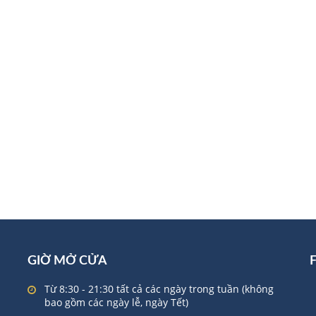
GIỜ MỞ CỬA
Từ 8:30 - 21:30 tất cả các ngày trong tuần (không
bao gồm các ngày lễ, ngày Tết)