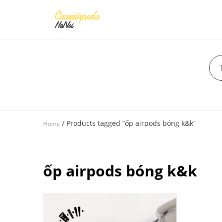
/ Products tagged “ốp airpods bóng k&k”
Home
ốp airpods bóng k&k