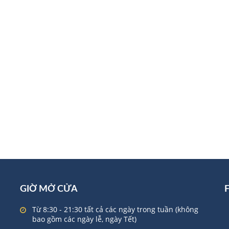
GIỜ MỞ CỬA
Từ 8:30 - 21:30 tất cả các ngày trong tuần (không
bao gồm các ngày lễ, ngày Tết)