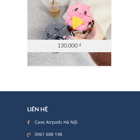
130.000
₫
LIÊN HỆ
Case Airpods Hà Nội
0961 688 198