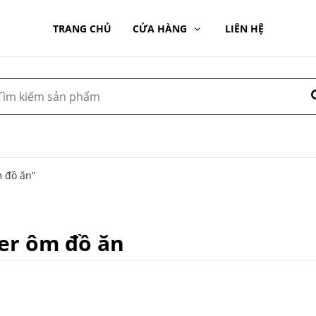
TRANG CHỦ
CỬA HÀNG
LIÊN HỆ
m đồ ăn”
er ôm đồ ăn