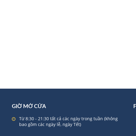
GIỜ MỞ CỬA
Từ 8:30 - 21:30 tất cả các ngày trong tuần (không
bao gồm các ngày lễ, ngày Tết)