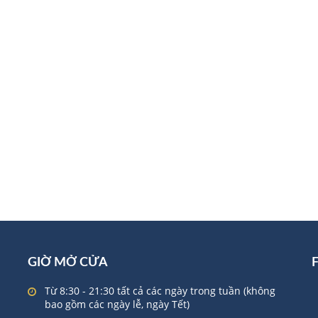
GIỜ MỞ CỬA
Từ 8:30 - 21:30 tất cả các ngày trong tuần (không
bao gồm các ngày lễ, ngày Tết)