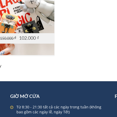
₫
102.000
₫
150.000
al
nt
0 ₫.
0 ₫.
y
GIỜ MỞ CỬA
Từ 8:30 - 21:30 tất cả các ngày trong tuần (không
bao gồm các ngày lễ, ngày Tết)