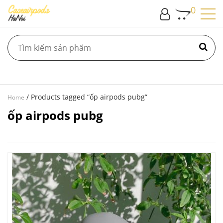
0
/ Products tagged “ốp airpods pubg”
Home
ốp airpods pubg