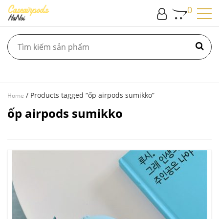
0
/ Products tagged “ốp airpods sumikko”
Home
ốp airpods sumikko