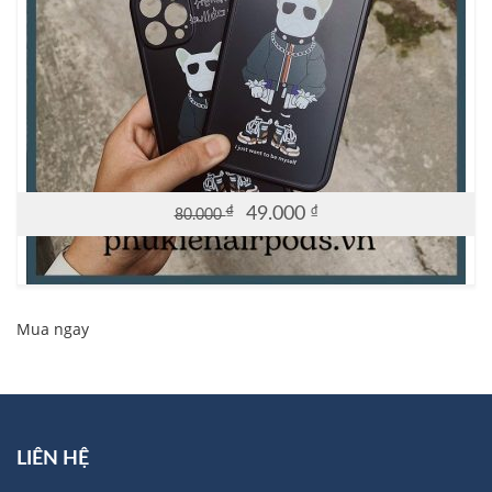
₫
49.000
₫
80.000
Original
Current
price
price
was:
is:
80.000 ₫.
49.000 ₫.
Mua ngay
LIÊN HỆ