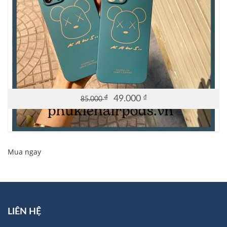
₫
49.000
₫
85.000
Original
Current
price
price
was:
is:
85.000 ₫.
49.000 ₫.
Mua ngay
LIÊN HỆ