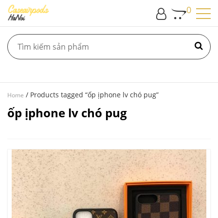
0
/ Products tagged “ốp ịphone lv chó pug”
Home
ốp ịphone lv chó pug