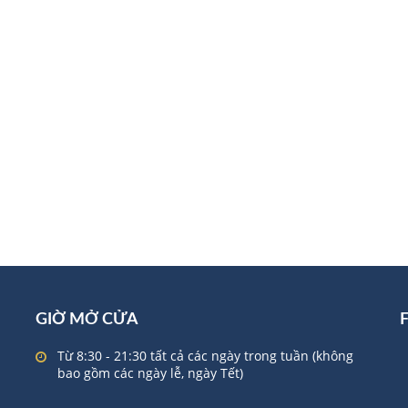
GIỜ MỞ CỬA
Từ 8:30 - 21:30 tất cả các ngày trong tuần (không
bao gồm các ngày lễ, ngày Tết)