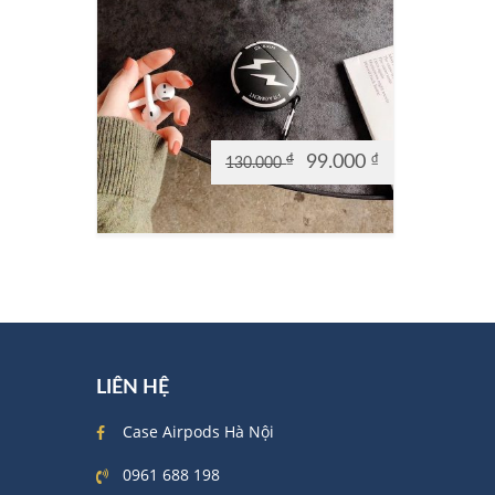
₫
99.000
₫
130.000
Original
Current
price
price
was:
is:
130.000 ₫.
99.000 ₫.
LIÊN HỆ
Case Airpods Hà Nội
0961 688 198