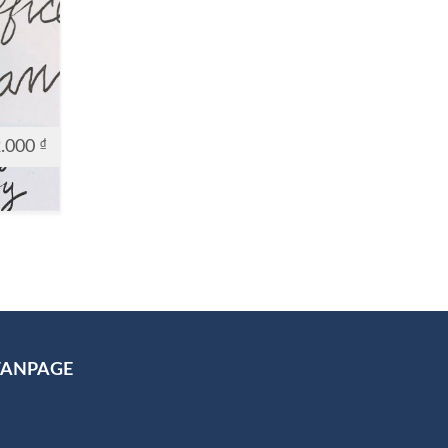
2.000
₫
FANPAGE