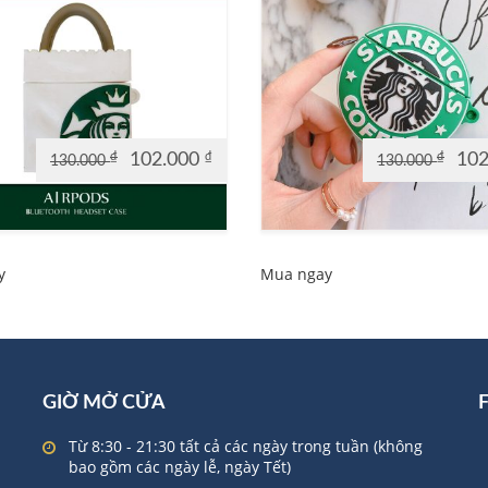
₫
102.000
₫
₫
10
130.000
130.000
Original
Current
Original
Current
price
price
price
price
was:
is:
was:
is:
130.000 ₫.
102.000 ₫.
130.000 ₫.
102.000 ₫.
y
Mua ngay
GIỜ MỞ CỬA
Từ 8:30 - 21:30 tất cả các ngày trong tuần (không
bao gồm các ngày lễ, ngày Tết)