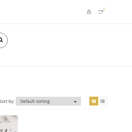
0
Sort by: