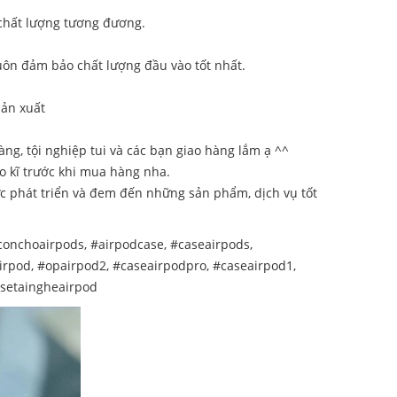
 chất lượng tương đương.
uôn đảm bảo chất lượng đầu vào tốt nhất.
sản xuất
ng, tội nghiệp tui và các bạn giao hàng lắm ạ ^^
ho kĩ trước khi mua hàng nha.
c phát triển và đem đến những sản phẩm, dịch vụ tốt
conchoairpods, #airpodcase, #caseairpods,
irpod, #opairpod2, #caseairpodpro, #caseairpod1,
asetaingheairpod