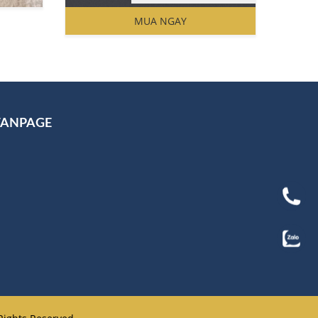
Original
Current
price
price
MUA NGAY
was:
is:
250.000 ₫.
130.000 ₫.
FANPAGE