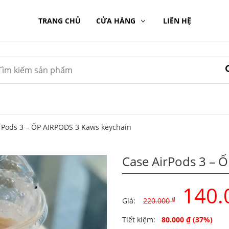
TRANG CHỦ
CỬA HÀNG
LIÊN HỆ
rPods 3 – ỐP AIRPODS 3 Kaws keychain
Case AirPods 3 – 
140.
₫
Giá:
220.000
Original
Current
Tiết kiệm:
80.000
₫
(37%)