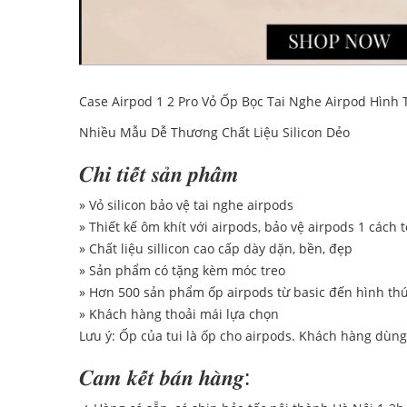
Case Airpod 1 2 Pro Vỏ Ốp Bọc Tai Nghe Airpod Hình 
Nhiều Mẫu Dễ Thương Chất Liệu Silicon Dẻo
𝑪𝒉𝒊 𝒕𝒊𝒆̂́𝒕 𝒔𝒂̉𝒏 𝒑𝒉𝒂̂̉𝒎
» Vỏ silicon bảo vệ tai nghe airpods
» Thiết kế ôm khít với airpods, bảo vệ airpods 1 cách 
» Chất liệu sillicon cao cấp dày dặn, bền, đẹp
» Sản phẩm có tặng kèm móc treo
» Hơn 500 sản phẩm ốp airpods từ basic đến hình th
» Khách hàng thoải mái lựa chọn
Lưu ý: Ốp của tui là ốp cho airpods. Khách hàng dùn
𝑪𝒂𝒎 𝒌𝒆̂́𝒕 𝒃𝒂́𝒏 𝒉𝒂̀𝒏𝒈: