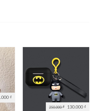
2.000
₫
₫
130.000
₫
250.000