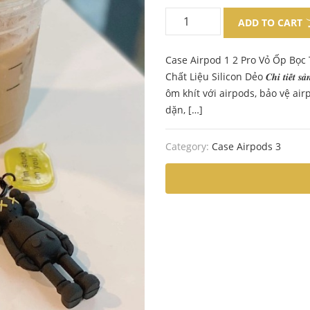
price
price
ADD TO CART
was:
is:
Case Airpod 1 2 Pro Vỏ Ốp Bọ
220.000 ₫.
140.000 ₫.
Chất Liệu Silicon Dẻo 𝑪𝒉𝒊 𝒕𝒊𝒆̂́𝒕
ôm khít với airpods, bảo vệ air
dặn, […]
Category:
Case Airpods 3