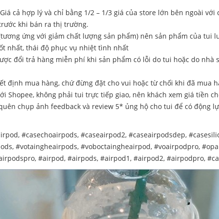
iá cả hợp lý và chỉ bằng 1/2 – 1/3 giá của store lớn bên ngoài với
rước khi bán ra thị trường.
 (tương ứng với giảm chất lượng sản phẩm) nên sản phẩm của tui l
 nhất, thái độ phục vụ nhiệt tình nhất
ợc đổi trả hàng miễn phí khi sản phẩm có lỗi do tui hoặc do nhà 
yết định mua hàng, chứ đừng đặt cho vui hoặc từ chối khi đã mua hà
với Shopee, không phải tui trực tiếp giao, nên khách xem giá tiền c
quên chụp ảnh feedback và review 5* ủng hộ cho tui để có động lự
irpod, #casechoairpods, #caseairpod2, #caseairpodsdep, #casesili
ods, #votaingheairpods, #voboctaingheairpod, #voairpodpro, #opa
airpodspro, #airpod, #airpods, #airpod1, #airpod2, #airpodpro, #c