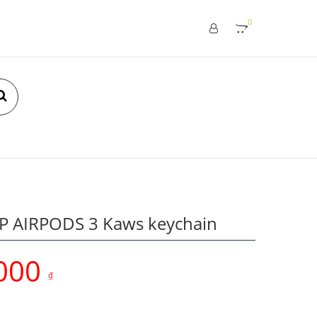
0
ỐP AIRPODS 3 Kaws keychain
000
₫