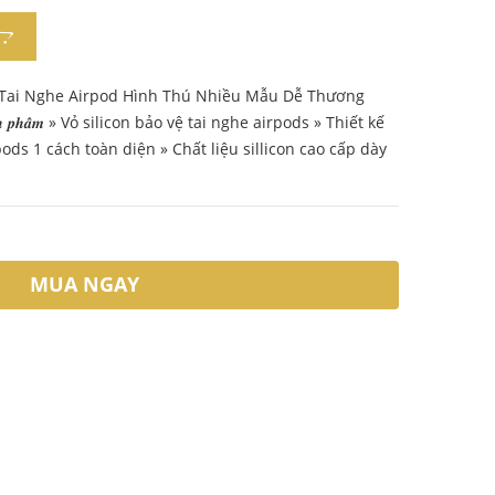
c Tai Nghe Airpod Hình Thú Nhiều Mẫu Dễ Thương
 𝒔𝒂̉𝒏 𝒑𝒉𝒂̂̉𝒎 » Vỏ silicon bảo vệ tai nghe airpods » Thiết kế
pods 1 cách toàn diện » Chất liệu sillicon cao cấp dày
MUA NGAY