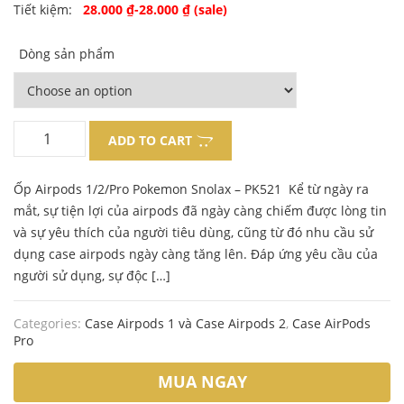
Original
Current
Tiết kiệm:
28.000
₫
-
28.000
₫
(sale)
price
price
Dòng sản phẩm
was:
is:
130.000 ₫.
102.000 ₫.
ADD TO CART
Ốp Airpods 1/2/Pro Pokemon Snolax – PK521 Kể từ ngày ra
mắt, sự tiện lợi của airpods đã ngày càng chiếm được lòng tin
và sự yêu thích của người tiêu dùng, cũng từ đó nhu cầu sử
dụng case airpods ngày càng tăng lên. Đáp ứng yêu cầu của
người sử dụng, sự độc […]
Categories:
Case Airpods 1 và Case Airpods 2
,
Case AirPods
Pro
MUA NGAY