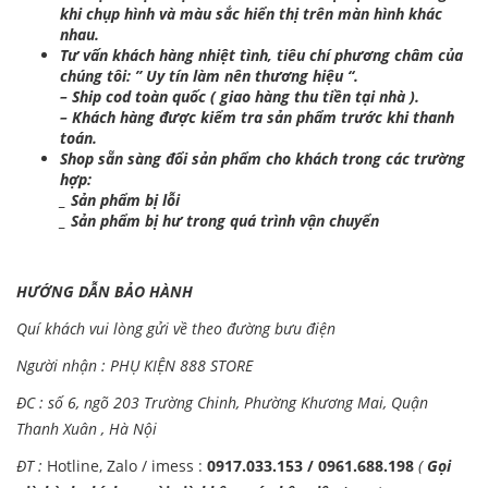
khi chụp hình và màu sắc hiển thị trên màn hình khác
nhau.
Tư vấn khách hàng nhiệt tình, tiêu chí phương châm của
chúng tôi: ” Uy tín làm nên thương hiệu “.
– Ship cod toàn quốc ( giao hàng thu tiền tại nhà ).
– Khách hàng được kiểm tra sản phẩm trước khi thanh
toán.
Shop sẵn sàng đổi sản phẩm cho khách trong các trường
hợp:
_ Sản phẩm bị lỗi
_ Sản phẩm bị hư trong quá trình vận chuyển
HƯỚNG DẪN BẢO HÀNH
Quí khách vui lòng gửi về theo đường bưu điện
Người nhận : PHỤ KIỆN 888 STORE
ĐC : số 6, ngõ 203 Trường Chinh, Phường Khương Mai, Quận
Thanh Xuân , Hà Nội
ĐT :
Hotline, Zalo / imess :
0917.033.153 / 0961.688.198
(
Gọi