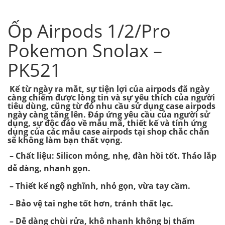
Ốp Airpods 1/2/Pro
Pokemon Snolax –
PK521
Kể từ ngày ra mắt, sự tiện lợi của airpods đã ngày
càng chiếm được lòng tin và sự yêu thích của người
tiêu dùng, cũng từ đó nhu cầu sử dụng case airpods
ngày càng tăng lên. Đáp ứng yêu cầu của người sử
dụng, sự độc đáo về mẫu mã, thiết kế và tính ứng
dụng của các mẫu case airpods tại shop chắc chắn
sẽ không làm bạn thất vọng.
– Chất liệu: Silicon mỏng, nhẹ, đàn hồi tốt. Tháo lắp
dễ dàng, nhanh gọn.
– Thiết kế ngộ nghĩnh, nhỏ gọn, vừa tay cầm.
– Bảo vệ tai nghe tốt hơn, tránh thất lạc.
– Dễ dàng chùi rửa, khô nhanh không bị thấm