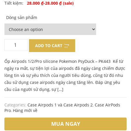
Original
Current
Tiết kiệm:
28.000
₫
-
28.000
₫
(sale)
price
price
Dòng sản phẩm
was:
is:
130.000 ₫.
102.000 ₫.
ADD TO CART
Ốp Airpods 1/2/Pro silicone Pokemon PsyDuck – PK443 Kể từ
ngày ra mắt, sự tiện lợi của airpods đã ngày càng chiếm được
lòng tin và sự yêu thích của người tiêu dùng, cũng từ đó nhu
cầu sử dụng case airpods ngày càng tăng lên. Đáp ứng yêu
cầu của người sử dụng, sự […]
Categories:
Case Airpods 1 và Case Airpods 2
,
Case AirPods
Pro
,
Hàng mới về
MUA NGAY