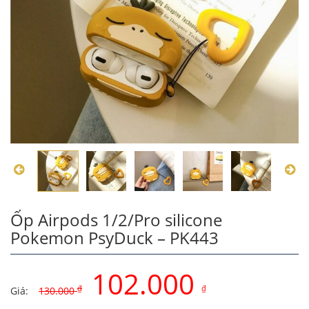
Ốp Airpods 1/2/Pro silicone
Pokemon PsyDuck – PK443
102.000
₫
₫
Giá:
130.000