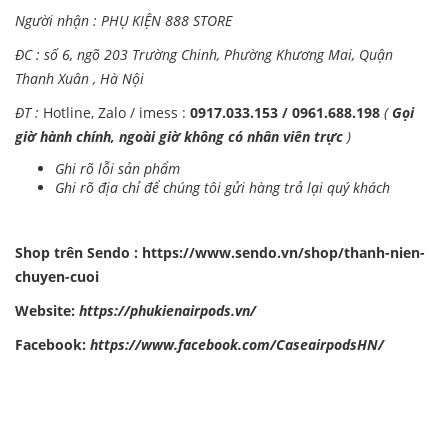
Người nhận : PHỤ KIỆN 888 STORE
ĐC : số 6, ngõ 203 Trường Chinh, Phường Khương Mai, Quận
Thanh Xuân , Hà Nội
ĐT :
Hotline, Zalo / imess :
0917.033.153 / 0961.688.198
(
Gọi
giờ hành chính, ngoài giờ không có nhân viên trực
)
Ghi rõ lỗi sản phẩm
Ghi rõ địa chỉ để chúng tôi gửi hàng trả lại quý khách
Shop trên Sendo :
https://www.sendo.vn/shop/thanh-nien-
chuyen-cuoi
Website:
https://phukienairpods.vn/
Facebook:
https://www.facebook.com/CaseairpodsHN/