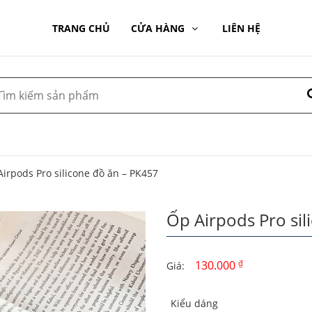
TRANG CHỦ
CỬA HÀNG
LIÊN HỆ
Airpods Pro silicone đồ ăn – PK457
Ốp Airpods Pro sil
130.000
₫
Giá:
Kiểu dáng