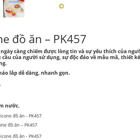
one đồ ăn – PK457
ã ngày càng chiếm được lòng tin và sự yêu thích của ngư
u cầu của người sử dụng, sự độc đáo về mẫu mã, thiết k
ng.
Tháo lắp dễ dàng, nhanh gọn.
.
ấm nước.
cone đồ ăn – PK457