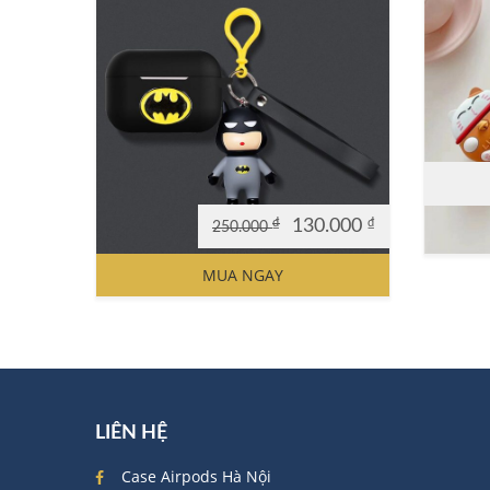
₫
130.000
₫
250.000
Original
Current
price
price
MUA NGAY
was:
is:
250.000 ₫.
130.000 ₫.
LIÊN HỆ
Case Airpods Hà Nội