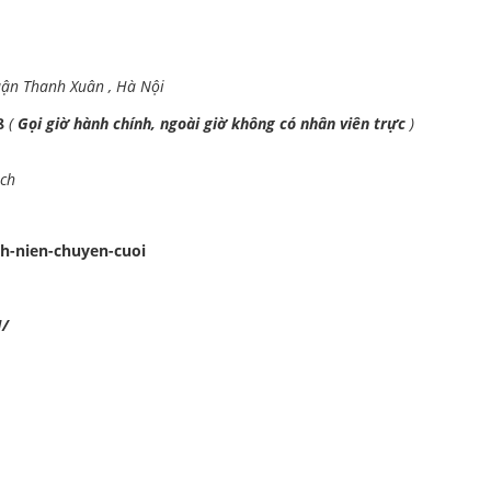
uận Thanh Xuân , Hà Nội
98
(
Gọi giờ hành chính, ngoài giờ không có nhân viên trực
)
ách
h-nien-chuyen-cuoi
N/