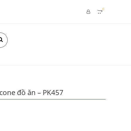
0
icone đồ ăn – PK457