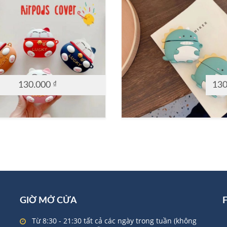
130.000
₫
13
GIỜ MỞ CỬA
Từ 8:30 - 21:30 tất cả các ngày trong tuần (không