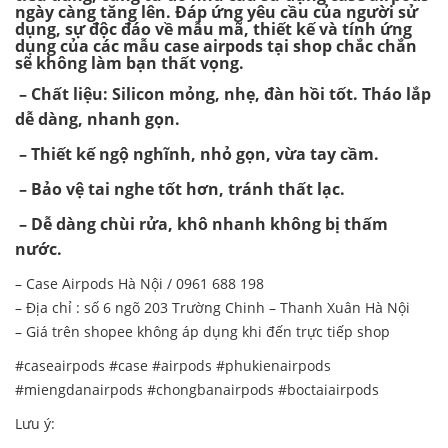
ngày càng tăng lên. Đáp ứng yêu cầu của người sử
dụng, sự độc đáo về mẫu mã, thiết kế và tính ứng
dụng của các mẫu case airpods tại shop chắc chắn
sẽ không làm bạn thất vọng.
– Chất liệu: Silicon mỏng, nhẹ, đàn hồi tốt. Tháo lắp
dễ dàng, nhanh gọn.
– Thiết kế ngộ nghĩnh, nhỏ gọn, vừa tay cầm.
– Bảo vệ tai nghe tốt hơn, tránh thất lạc.
– Dễ dàng chùi rửa, khô nhanh không bị thấm
nước.
– Case Airpods Hà Nội / 0961 688 198
– Địa chỉ : số 6 ngõ 203 Trường Chinh – Thanh Xuân Hà Nội
– Giá trên shopee không áp dụng khi đến trực tiếp shop
#caseairpods #case #airpods #phukienairpods
#miengdanairpods #chongbanairpods #boctaiairpods
Lưu ý: