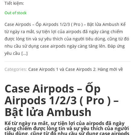
Original
Current
Tiết kiệm:
price
price
Out of stock
Case Airpods – Ốp Airpods 1/2/3 ( Pro ) – Bật lửa Ambush Kể
was:
is:
từ ngày ra mắt, sự tiện lợi của airpods đã ngày càng chiếm
120.000 ₫.
102.000 ₫.
được lòng tin và sự yêu thích của người tiêu dùng, cũng từ đó
nhu cầu sử dụng case airpods ngày càng tăng lên. Đáp ứng
yêu cầu […]
Categories:
Case Airpods 1 và Case Airpods 2
,
Hàng mới về
Case Airpods – Ốp
Airpods 1/2/3 ( Pro ) –
Bật lửa Ambush
Kể từ ngày ra mắt, sự tiện lợi của airpods đã ngày
càng chiếm được lòng tin và sự yêu thích của người
tiêu dùng, cũng từ đó nhu cầu sử dụng case airpods