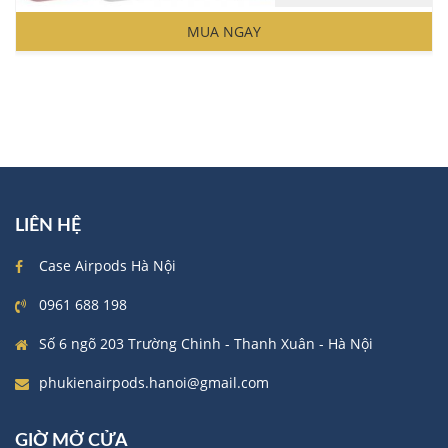
Original
Current
price
price
MUA NGAY
was:
is:
90.000 ₫.
60.000 ₫.
LIÊN HỆ
Case Airpods Hà Nội
0961 688 198
Số 6 ngõ 203 Trường Chinh - Thanh Xuân - Hà Nội
phukienairpods.hanoi@gmail.com
GIỜ MỞ CỬA