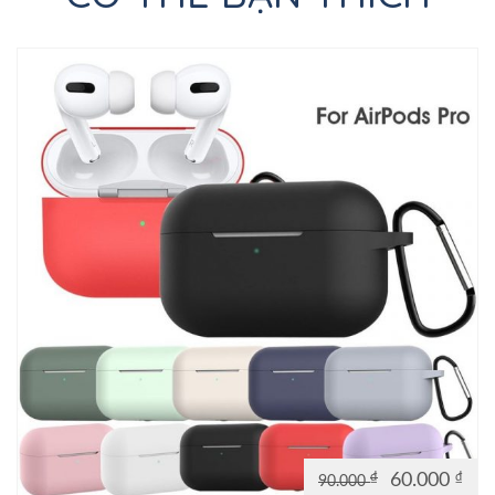
₫
60.000
₫
90.000