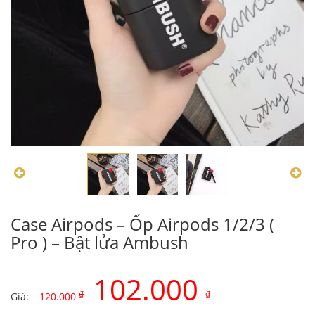
Case Airpods – Ốp Airpods 1/2/3 (
Pro ) – Bật lửa Ambush
102.000
₫
₫
Giá:
120.000