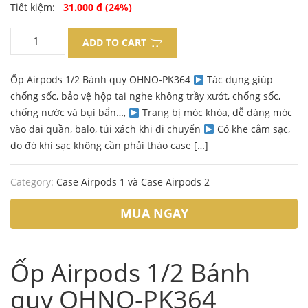
Original
Current
Tiết kiệm:
31.000
₫
(24%)
price
price
ADD TO CART
was:
is:
Ốp Airpods 1/2 Bánh quy OHNO-PK364
Tác dụng giúp
130.000 ₫.
99.000 ₫.
chống sốc, bảo vệ hộp tai nghe không trầy xướt, chống sốc,
chống nước và bụi bẩn…,
Trang bị móc khóa, dễ dàng móc
vào đai quần, balo, túi xách khi di chuyển
Có khe cắm sạc,
do đó khi sạc không cần phải tháo case […]
Category:
Case Airpods 1 và Case Airpods 2
MUA NGAY
Ốp Airpods 1/2 Bánh
quy OHNO-PK364