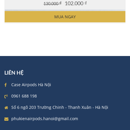
₫
102.000
₫
130.000
Original
Current
price
price
MUA NGAY
was:
is:
130.000 ₫.
102.000 ₫.
LIÊN HỆ
Case Airpods Hà Nội
0961 688 198
Số 6 ngõ 203 Trường Chinh - Thanh Xuân - Hà Nội
phukienairpods.hanoi@gmail.com