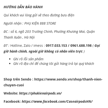
HƯỚNG DẪN BẢO HÀNH
Quí khách vui lòng gửi về theo đường bưu điện
Người nhận : PHỤ KIỆN 888 STORE
ĐC : số 6, ngõ 203 Trường Chinh, Phường Khương Mai, Quận
Thanh Xuân , Hà Nội
ĐT :
Hotline, Zalo / imess :
0917.033.153 / 0961.688.198
(
Gọi
giờ hành chính, ngoài giờ không có nhân viên trực
)
Ghi rõ lỗi sản phẩm
Ghi rõ địa chỉ để chúng tôi gửi hàng trả lại quý khách
Shop trên Sendo :
https://www.sendo.vn/shop/thanh-nien-
chuyen-cuoi
Website:
https://phukienairpods.vn/
Facebook:
https://www.facebook.com/CaseairpodsHN/