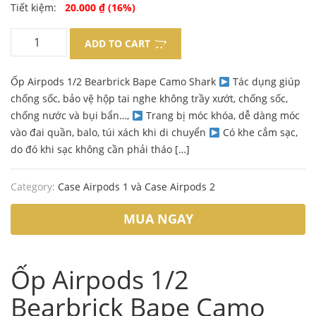
Original
Current
Tiết kiệm:
20.000
₫
(16%)
price
price
ADD TO CART
was:
is:
Ốp Airpods 1/2 Bearbrick Bape Camo Shark
Tác dụng giúp
130.000 ₫.
110.000 ₫.
chống sốc, bảo vệ hộp tai nghe không trầy xướt, chống sốc,
chống nước và bụi bẩn…,
Trang bị móc khóa, dễ dàng móc
vào đai quần, balo, túi xách khi di chuyển
Có khe cắm sạc,
do đó khi sạc không cần phải tháo […]
Category:
Case Airpods 1 và Case Airpods 2
MUA NGAY
Ốp Airpods 1/2
Bearbrick Bape Camo