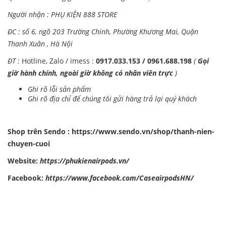
Người nhận : PHỤ KIỆN 888 STORE
ĐC : số 6, ngõ 203 Trường Chinh, Phường Khương Mai, Quận
Thanh Xuân , Hà Nội
ĐT :
Hotline, Zalo / imess :
0917.033.153 / 0961.688.198
(
Gọi
giờ hành chính, ngoài giờ không có nhân viên trực
)
Ghi rõ lỗi sản phẩm
Ghi rõ địa chỉ để chúng tôi gửi hàng trả lại quý khách
Shop trên Sendo :
https://www.sendo.vn/shop/thanh-nien-
chuyen-cuoi
Website:
https://phukienairpods.vn/
Facebook:
https://www.facebook.com/CaseairpodsHN/