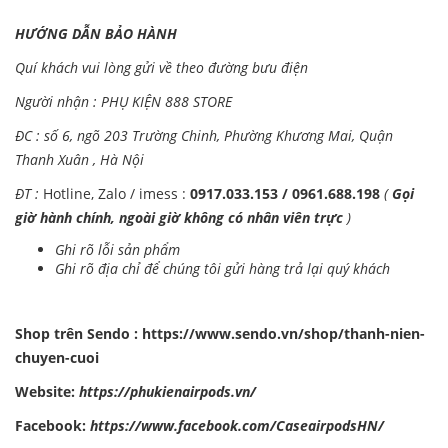
HƯỚNG DẪN BẢO HÀNH
Quí khách vui lòng gửi về theo đường bưu điện
Người nhận : PHỤ KIỆN 888 STORE
ĐC : số 6, ngõ 203 Trường Chinh, Phường Khương Mai, Quận
Thanh Xuân , Hà Nội
ĐT :
Hotline, Zalo / imess :
0917.033.153 / 0961.688.198
(
Gọi
giờ hành chính, ngoài giờ không có nhân viên trực
)
Ghi rõ lỗi sản phẩm
Ghi rõ địa chỉ để chúng tôi gửi hàng trả lại quý khách
Shop trên Sendo :
https://www.sendo.vn/shop/thanh-nien-
chuyen-cuoi
Website:
https://phukienairpods.vn/
Facebook:
https://www.facebook.com/CaseairpodsHN/