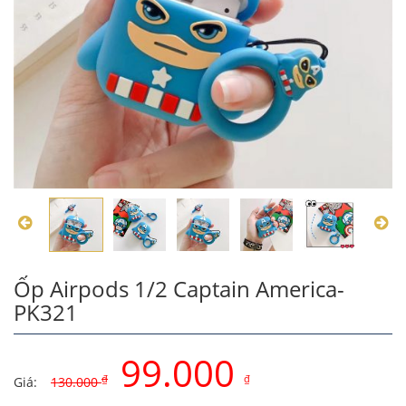
Ốp Airpods 1/2 Captain America-
PK321
99.000
₫
₫
Giá:
130.000