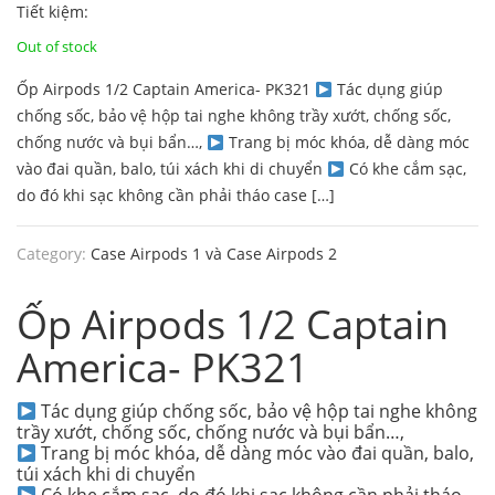
Original
Current
Tiết kiệm:
price
price
Out of stock
Ốp Airpods 1/2 Captain America- PK321
Tác dụng giúp
was:
is:
chống sốc, bảo vệ hộp tai nghe không trầy xướt, chống sốc,
130.000 ₫.
99.000 ₫.
chống nước và bụi bẩn…,
Trang bị móc khóa, dễ dàng móc
vào đai quần, balo, túi xách khi di chuyển
Có khe cắm sạc,
do đó khi sạc không cần phải tháo case […]
Category:
Case Airpods 1 và Case Airpods 2
Ốp Airpods 1/2 Captain
America- PK321
Tác dụng giúp chống sốc, bảo vệ hộp tai nghe không
trầy xướt, chống sốc, chống nước và bụi bẩn…,
Trang bị móc khóa, dễ dàng móc vào đai quần, balo,
túi xách khi di chuyển