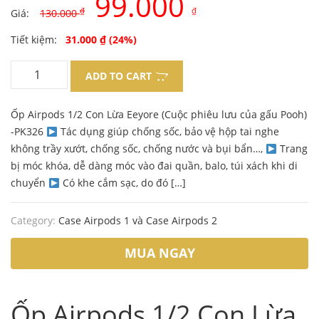
99.000
₫
₫
Giá:
130.000
Original
Current
Tiết kiệm:
31.000
₫
(24%)
price
price
ADD TO CART
was:
is:
Ốp Airpods 1/2 Con Lừa Eeyore (Cuộc phiêu lưu của gấu Pooh)
130.000 ₫.
99.000 ₫.
-PK326
Tác dụng giúp chống sốc, bảo vệ hộp tai nghe
không trầy xướt, chống sốc, chống nước và bụi bẩn…,
Trang
bị móc khóa, dễ dàng móc vào đai quần, balo, túi xách khi di
chuyển
Có khe cắm sạc, do đó […]
Category:
Case Airpods 1 và Case Airpods 2
MUA NGAY
Ốp Airpods 1/2 Con Lừa