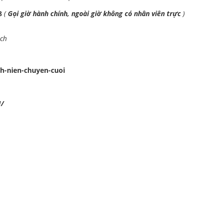
98
(
Gọi giờ hành chính, ngoài giờ không có nhân viên trực
)
ách
h-nien-chuyen-cuoi
N/