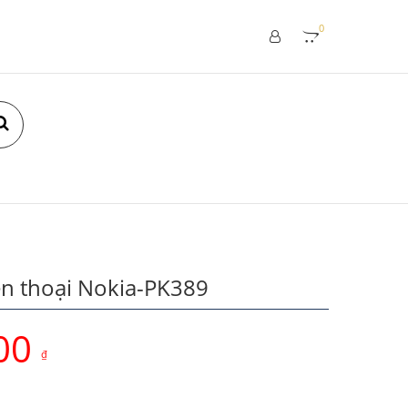
0
ện thoại Nokia-PK389
00
₫