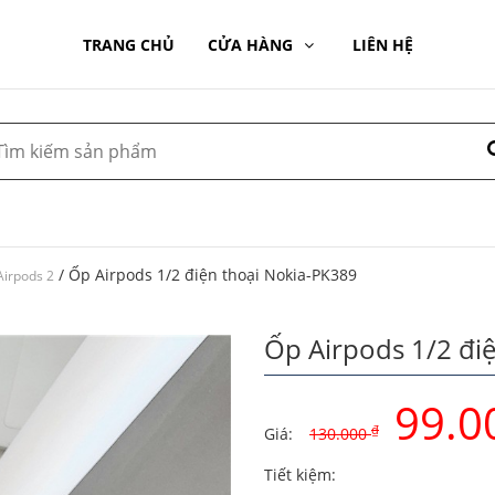
TRANG CHỦ
CỬA HÀNG
LIÊN HỆ
/ Ốp Airpods 1/2 điện thoại Nokia-PK389
Airpods 2
Ốp Airpods 1/2 đi
99.0
₫
Giá:
130.000
Original
Current
Tiết kiệm: