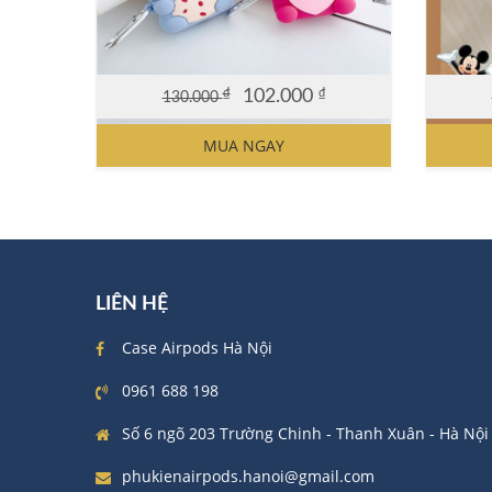
₫
102.000
₫
130.000
Original
Current
Origin
Curre
price
price
price
price
MUA NGAY
was:
is:
was:
is:
130.000 ₫.
102.000 ₫.
130.00
102.00
LIÊN HỆ
Case Airpods Hà Nội
0961 688 198
Số 6 ngõ 203 Trường Chinh - Thanh Xuân - Hà Nội
phukienairpods.hanoi@gmail.com