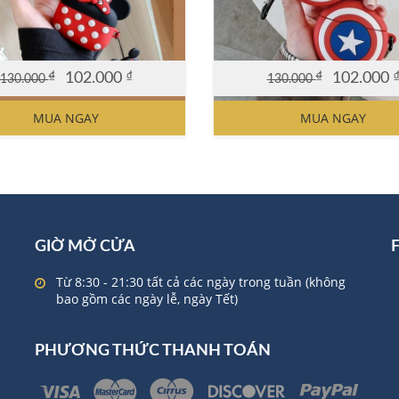
₫
102.000
₫
₫
102.000
130.000
130.000
al
nt
Original
Current
price
price
MUA NGAY
MUA NGAY
was:
is:
0 ₫.
0 ₫.
130.000 ₫.
102.000 ₫.
GIỜ MỞ CỬA
Từ 8:30 - 21:30 tất cả các ngày trong tuần (không
bao gồm các ngày lễ, ngày Tết)
PHƯƠNG THỨC THANH TOÁN