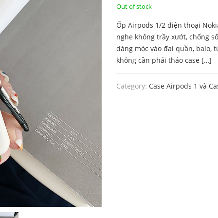
price
price
Out of stock
Ốp Airpods 1/2 điện thoại Nok
was:
is:
nghe không trầy xướt, chống s
130.000 ₫.
99.000 ₫.
dàng móc vào đai quần, balo, t
không cần phải tháo case […]
Category:
Case Airpods 1 và Ca