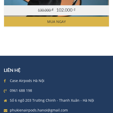
₫
102.000
₫
130.000
Original
Current
price
price
MUA NGAY
was:
is:
130.000 ₫.
102.000 ₫.
LIÊN HỆ
Case Airpods Hà Nội
0961 688 198
Số 6 ngõ 203 Trường Chinh - Thanh Xuân - Hà Nội
phukienairpods.hanoi@gmail.com