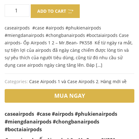
price
price
ADD TO CART
was:
is:
caseairpods #case #airpods #phukienairpods
130.000 ₫.
102.000 ₫.
#miengdanairpods #chongbanairpods #boctaiairpods Case
airpods- Ốp Airpods 1 2 – Mr.Bean- PK558 Kể từ ngày ra mắt,
sự tiện lợi của airpods đã ngày càng chiếm được lòng tin và
sự yêu thích của người tiêu dùng, cũng từ đó nhu cầu sử
dụng case airpods ngày càng tăng lên. Đáp […]
Categories:
Case Airpods 1 và Case Airpods 2
,
Hàng mới về
MUA NGAY
caseairpods #case #airpods #phukienairpods
#miengdanairpods #chongbanairpods
#boctaiairpods