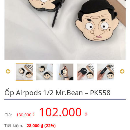
Ốp Airpods 1/2 Mr.Bean – PK558
102.000
₫
₫
Giá:
130.000
Original
Current
Tiết kiệm:
28.000
₫
(22%)