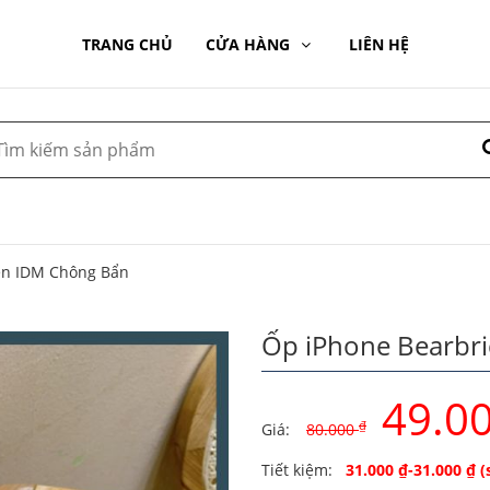
TRANG CHỦ
CỬA HÀNG
LIÊN HỆ
en IDM Chông Bẩn
Ốp iPhone Bearbr
49.0
₫
Giá:
80.000
Original
Current
Tiết kiệm:
31.000
₫
-
31.000
₫
(