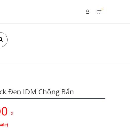
0
ick Đen IDM Chông Bẩn
00
₫
sale)