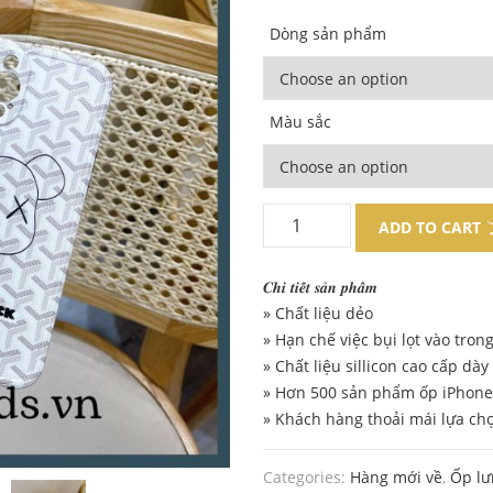
price
price
Dòng sản phẩm
was:
is:
80.000 ₫.
49.000 ₫.
Màu sắc
ADD TO CART
𝑪𝒉𝒊 𝒕𝒊𝒆̂́𝒕 𝒔𝒂̉𝒏 𝒑𝒉𝒂̂̉𝒎
» Chất liệu dẻo
» Hạn chế việc bụi lọt vào tron
» Chất liệu sillicon cao cấp dà
» Hơn 500 sản phẩm ốp iPhone 
» Khách hàng thoải mái lựa ch
Categories:
Hàng mới về
,
Ốp lư