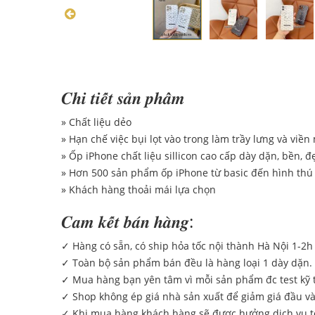
𝑪𝒉𝒊 𝒕𝒊𝒆̂́𝒕 𝒔𝒂̉𝒏 𝒑𝒉𝒂̂̉𝒎
» Chất liệu dẻo
» Hạn chế việc bụi lọt vào trong làm trầy lưng và viền
»
Ốp iPhone chất liệu sillicon cao cấp dày dặn, bền, đ
» Hơn 500 sản phẩm ốp iPhone từ basic đến hình thú
» Khách hàng thoải mái lựa chọn
𝑪𝒂𝒎 𝒌𝒆̂́𝒕 𝒃𝒂́𝒏 𝒉𝒂̀𝒏𝒈:
✓ Hàng có sẵn, có ship hỏa tốc nội thành Hà Nội 1-2h
✓ Toàn bộ sản phẩm bán đều là hàng loại 1 dày dặn. G
✓ Mua hàng bạn yên tâm vì mỗi sản phẩm đc test kỹ t
✓ Shop không ép giá nhà sản xuất để giảm giá đầu v
✓ Khi mua hàng khách hàng sẽ được hưởng dịch vụ tốt