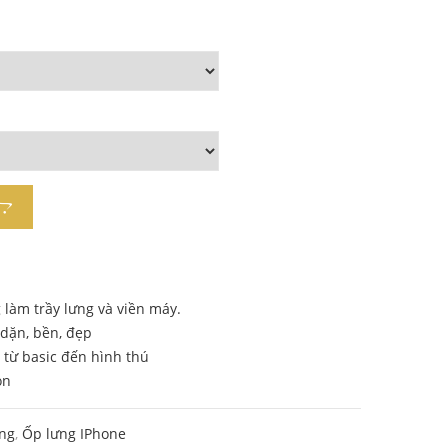
g làm trầy lưng và viền máy.
y dặn, bền, đẹp
từ basic đến hình thú
ọn
ng
,
Ốp lưng IPhone