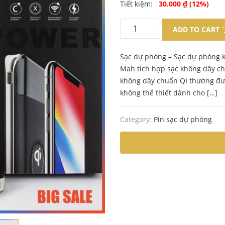
Original
Current
Tiết kiệm:
30.000
₫
(12%)
price
price
ADD TO CART
was:
is:
Sạc dự phòng – Sạc dự phòng 
260.000 ₫.
230.000 ₫.
Mah tích hợp sạc không dây ch
không dây chuẩn QI thường đư
không thể thiết dành cho […]
Category:
Pin sạc dự phòng