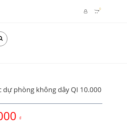
0
c dự phòng không dây QI 10.000
000
₫