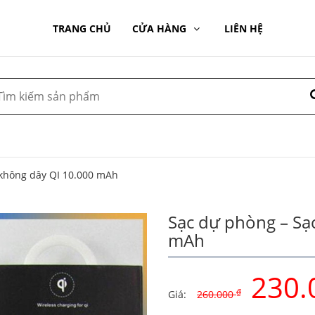
TRANG CHỦ
CỬA HÀNG
LIÊN HỆ
 không dây QI 10.000 mAh
Sạc dự phòng – Sạ
mAh
230.
₫
Giá:
260.000