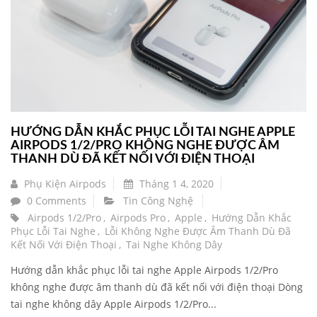
HƯỚNG DẪN KHẮC PHỤC LỖI TAI NGHE APPLE
AIRPODS 1/2/PRO KHÔNG NGHE ĐƯỢC ÂM
THANH DÙ ĐÃ KẾT NỐI VỚI ĐIỆN THOẠI
Phụ Kiện Airpods
Tháng 1 4, 2020
0 Comments
Tin Công Nghệ
Airpods 1/2/pro
,
Airpods Pro
,
Apple
,
Hướng Dẫn Khắc
Phục Lỗi Tai Nghe
,
Lỗi Không Nghe Được Âm Thanh Dù Đã
Kết Nối Với Điện Thoại
,
Tai Nghe Không Dây
Hướng dẫn khắc phục lỗi tai nghe Apple Airpods 1/2/Pro
không nghe được âm thanh dù đã kết nối với điện thoại Dòng
tai nghe không dây Apple Airpods 1/2/Pro...