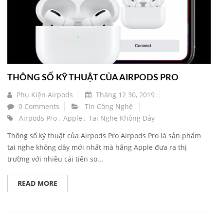
THÔNG SỐ KỸ THUẬT CỦA AIRPODS PRO
Phụ Kiện Airpods
Tháng 12 30, 2019
0 Comments
Tin Công Nghệ
Airpods Pro
,
Apple
,
Tai Nghe Không Dây
Thông số kỹ thuật của Airpods Pro Airpods Pro là sản phẩm
tai nghe không dây mới nhất mà hãng Apple đưa ra thị
trường với nhiều cải tiến so...
READ MORE