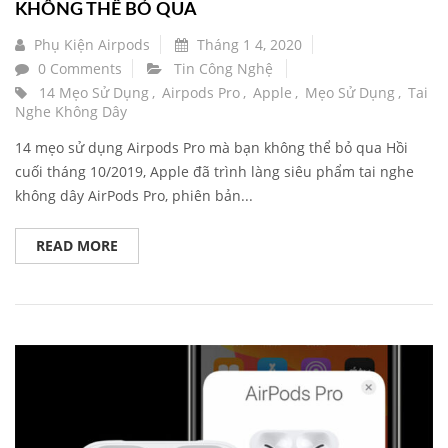
KHÔNG THỂ BỎ QUA
Phụ Kiện Airpods
Tháng 1 4, 2020
0 Comments
Tin Công Nghệ
14 Mẹo Sử Dụng
,
Airpods Pro
,
Apple
,
Mẹo Sử Dụng
,
Tai
Nghe Không Dây
14 mẹo sử dụng Airpods Pro mà bạn không thể bỏ qua Hồi
cuối tháng 10/2019, Apple đã trình làng siêu phẩm tai nghe
không dây AirPods Pro, phiên bản...
READ MORE