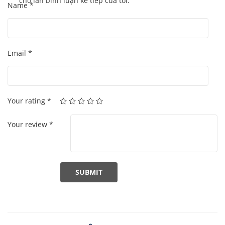
cho lần bình luận kế tiếp của tôi.
Name
*
Email
*
Your rating
*
Your review
*