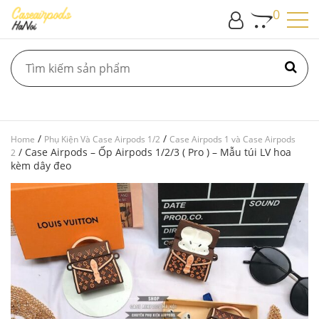
0
/
/
Home
Phụ Kiện Và Case Airpods 1/2
Case Airpods 1 và Case Airpods
/ Case Airpods – Ốp Airpods 1/2/3 ( Pro ) – Mẫu túi LV hoa
2
kèm dây đeo