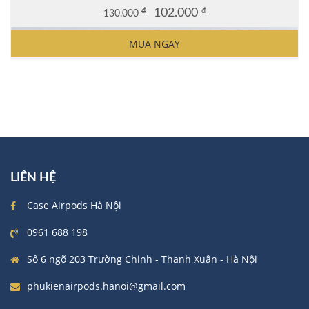
₫
102.000
₫
130.000
Original
Current
price
price
MUA NGAY
was:
is:
130.000 ₫.
102.000 ₫.
LIÊN HỆ
Case Airpods Hà Nội
0961 688 198
Số 6 ngõ 203 Trường Chinh - Thanh Xuân - Hà Nội
phukienairpods.hanoi@gmail.com