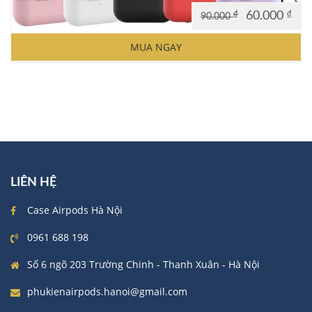
₫
60.000
₫
90.000
Original
Current
price
price
MUA NGAY
was:
is:
90.000 ₫.
60.000 ₫.
LIÊN HỆ
Case Airpods Hà Nội
0961 688 198
Số 6 ngõ 203 Trường Chinh - Thanh Xuân - Hà Nội
phukienairpods.hanoi@gmail.com