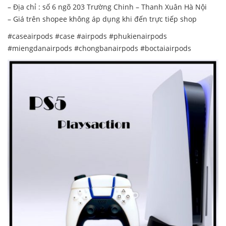
– Địa chỉ : số 6 ngõ 203 Trường Chinh – Thanh Xuân Hà Nội
– Giá trên shopee không áp dụng khi đến trực tiếp shop
#caseairpods #case #airpods #phukienairpods
#miengdanairpods #chongbanairpods #boctaiairpods