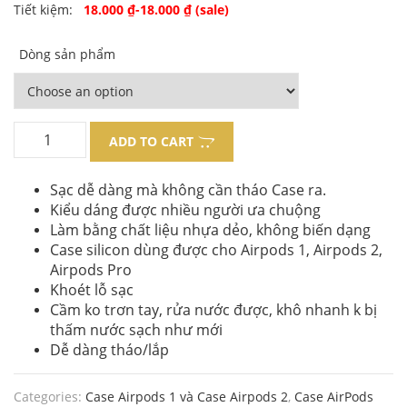
Original
Current
Tiết kiệm:
18.000
₫
-
18.000
₫
(sale)
price
price
Dòng sản phẩm
was:
is:
120.000 ₫.
102.000 ₫.
ADD TO CART
Sạc dễ dàng mà không cần tháo Case ra.
Kiểu dáng được nhiều người ưa chuộng
Làm bằng chất liệu nhựa dẻo, không biến dạng
Case silicon dùng được cho Airpods 1, Airpods 2,
Airpods Pro
Khoét lỗ sạc
Cầm ko trơn tay, rửa nước được, khô nhanh k bị
thấm nước sạch như mới
Dễ dàng tháo/lắp
Categories:
Case Airpods 1 và Case Airpods 2
,
Case AirPods