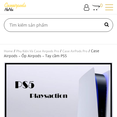
0
/
/
/ Case
Home
Phụ Kiện Và Case Airpods Pro
Case AirPods Pro
Airpods – Ốp Airpods – Tay cầm PS5