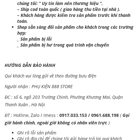
chúng tôi: ” Uy tín làm nên thương hiệu “.
– Ship cod toàn quốc ( giao hàng thu tiền tại nhà ).
– Khách hàng được kiểm tra sản phẩm trước khi thanh
toán.
Shop sẵn sàng đổi sản phẩm cho khách trong các trường
hợp:
_ Sản phẩm bị lỗi
_ Sản phẩm bị hư trong quá trình vận chuyển
HƯỚNG DẪN BẢO HÀNH
Quí khách vui lòng gửi về theo đường bưu điện
Người nhận : PHỤ KIỆN 888 STORE
ĐC : số 6, ngõ 203 Trường Chinh, Phường Khương Mai, Quận
Thanh Xuân , Hà Nội
ĐT :
Hotline, Zalo / imess :
0917.033.153 / 0961.688.198
(
Gọi
giờ hành chính, ngoài giờ không có nhân viên trực
)
Ghi rõ lỗi sản phẩm
Ghi rõ địa chỉ để chúng tôi gửi hàng trả lại quý khách