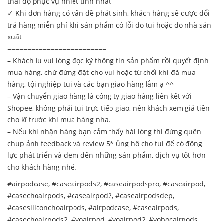
thái độ phục vụ nhiệt tình nhất
✓ Khi đơn hàng có vấn đề phát sinh, khách hàng sẽ được đổi
trả hàng miễn phí khi sản phẩm có lỗi do tui hoặc do nhà sản
xuất
=========================
– Khách iu vui lòng đọc kỹ thông tin sản phẩm rồi quyết định
mua hàng, chứ đừng đặt cho vui hoặc từ chối khi đã mua
hàng, tội nghiệp tui và các bạn giao hàng lắm ạ ^^
– Vận chuyển giao hàng là công ty giao hàng liên kết với
Shopee, không phải tui trực tiếp giao, nên khách xem giá tiền
cho kĩ trước khi mua hàng nha.
– Nếu khi nhận hàng bạn cảm thấy hài lòng thì đừng quên
chụp ảnh feedback và review 5* ủng hộ cho tui để có động
lực phát triển và đem đến những sản phẩm, dịch vụ tốt hơn
cho khách hàng nhé.
#airpodcase, #caseairpods2, #caseairpodspro, #caseairpod,
#casechoairpods, #caseairpod2, #caseairpodsdep,
#casesiliconchoairpods, #airpodcase, #caseairpods,
#casechoairpods2, #voairpod, #voairpod2, #vobocairpods,