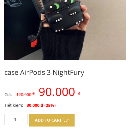
case AirPods 3 NightFury
90.000
₫
₫
Giá:
120.000
Original
Current
Tiết kiệm:
30.000
₫
(25%)
price
price
ADD TO CART
was:
is: