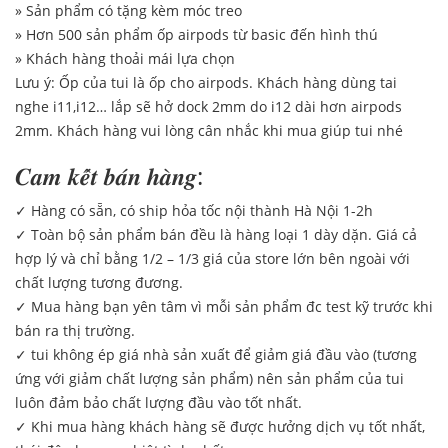
» Sản phẩm có tặng kèm móc treo
» Hơn 500 sản phẩm ốp airpods từ basic đến hình thú
» Khách hàng thoải mái lựa chọn
Lưu ý: Ốp của tui là ốp cho airpods. Khách hàng dùng tai
nghe i11,i12… lắp sẽ hở dock 2mm do i12 dài hơn airpods
2mm. Khách hàng vui lòng cân nhắc khi mua giúp tui nhé
𝑪𝒂𝒎 𝒌𝒆̂́𝒕 𝒃𝒂́𝒏 𝒉𝒂̀𝒏𝒈:
✓ Hàng có sẵn, có ship hỏa tốc nội thành Hà Nội 1-2h
✓ Toàn bộ sản phẩm bán đều là hàng loại 1 dày dặn. Giá cả
hợp lý và chỉ bằng 1/2 – 1/3 giá của store lớn bên ngoài với
chất lượng tương đương.
✓ Mua hàng bạn yên tâm vì mỗi sản phẩm đc test kỹ trước khi
bán ra thị trường.
✓ tui không ép giá nhà sản xuất để giảm giá đầu vào (tương
ứng với giảm chất lượng sản phẩm) nên sản phẩm của tui
luôn đảm bảo chất lượng đầu vào tốt nhất.
✓ Khi mua hàng khách hàng sẽ được hưởng dịch vụ tốt nhất,