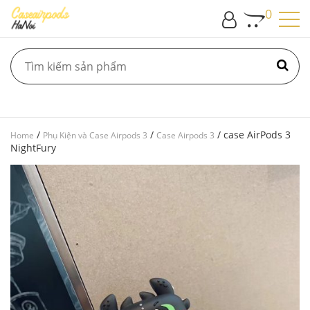
0
/
/
/ case AirPods 3
Home
Phụ Kiện và Case Airpods 3
Case Airpods 3
NightFury