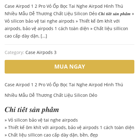
Case Airpod 1 2 Pro Vỏ Ốp Bọc Tai Nghe Airpod Hình Thú
120.000 ₫.
90.000 ₫.
Nhiều Mẫu Dễ Thương Chất Liệu Silicon Dẻo 𝑪𝒉𝒊 𝒕𝒊𝒆̂́𝒕 𝒔𝒂̉𝒏 𝒑𝒉𝒂̂̉𝒎 »
Vỏ silicon bảo vệ tai nghe airpods » Thiết kế ôm khít với
airpods, bảo vệ airpods 1 cách toàn diện » Chất liệu sillicon
cao cấp dày dặn, […]
Category:
Case Airpods 3
MUA NGAY
Case Airpod 1 2 Pro Vỏ Ốp Bọc Tai Nghe Airpod Hình Thú
Nhiều Mẫu Dễ Thương Chất Liệu Silicon Dẻo
𝑪𝒉𝒊 𝒕𝒊𝒆̂́𝒕 𝒔𝒂̉𝒏 𝒑𝒉𝒂̂̉𝒎
» Vỏ silicon bảo vệ tai nghe airpods
» Thiết kế ôm khít với airpods, bảo vệ airpods 1 cách toàn diện
» Chất liệu sillicon cao cấp dày dặn, bền, đẹp