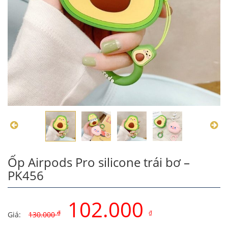
Ốp Airpods Pro silicone trái bơ –
PK456
102.000
₫
₫
Giá:
130.000