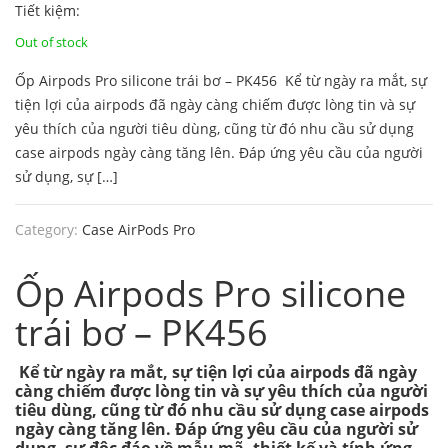
Original
Current
Tiết kiệm:
price
price
Out of stock
Ốp Airpods Pro silicone trái bơ – PK456 Kể từ ngày ra mắt, sự
was:
is:
tiện lợi của airpods đã ngày càng chiếm được lòng tin và sự
130.000 ₫.
102.000 ₫.
yêu thích của người tiêu dùng, cũng từ đó nhu cầu sử dụng
case airpods ngày càng tăng lên. Đáp ứng yêu cầu của người
sử dụng, sự […]
Category:
Case AirPods Pro
Ốp Airpods Pro silicone
trái bơ – PK456
Kể từ ngày ra mắt, sự tiện lợi của airpods đã ngày
càng chiếm được lòng tin và sự yêu thích của người
tiêu dùng, cũng từ đó nhu cầu sử dụng case airpods
ngày càng tăng lên. Đáp ứng yêu cầu của người sử