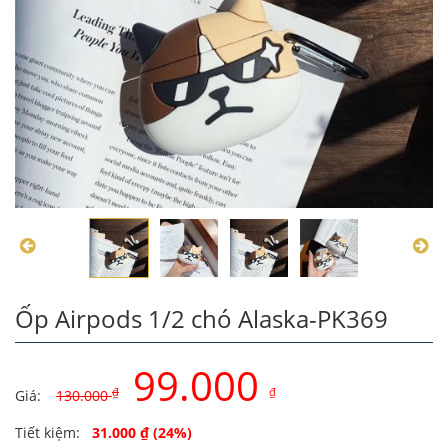
Ốp Airpods 1/2 chó Alaska-PK369
99.000
₫
₫
Giá:
130.000
Original
Current
Tiết kiệm:
31.000
₫
(24%)