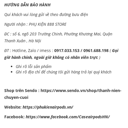
HƯỚNG DẪN BẢO HÀNH
Quí khách vui lòng gửi về theo đường bưu điện
Người nhận : PHỤ KIỆN 888 STORE
ĐC : số 6, ngõ 203 Trường Chinh, Phường Khương Mai, Quận
Thanh Xuân , Hà Nội
ĐT :
Hotline, Zalo / imess :
0917.033.153 / 0961.688.198
(
Gọi
giờ hành chính, ngoài giờ không có nhân viên trực
)
Ghi rõ lỗi sản phẩm
Ghi rõ địa chỉ để chúng tôi gửi hàng trả lại quý khách
Shop trên Sendo :
https://www.sendo.vn/shop/thanh-nien-
chuyen-cuoi
Website:
https://phukienairpods.vn/
Facebook:
https://www.facebook.com/CaseairpodsHN/