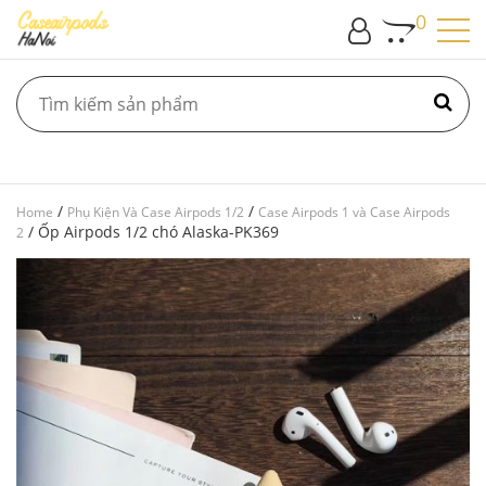
0
/
/
Home
Phụ Kiện Và Case Airpods 1/2
Case Airpods 1 và Case Airpods
/ Ốp Airpods 1/2 chó Alaska-PK369
2