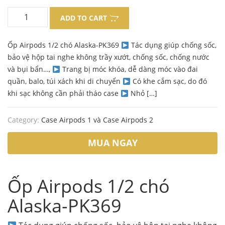
price
price
ADD TO CART
was:
is:
Ốp Airpods 1/2 chó Alaska-PK369
Tác dụng giúp chống sốc,
130.000 ₫.
99.000 ₫.
bảo vệ hộp tai nghe không trầy xướt, chống sốc, chống nước
và bụi bẩn…,
Trang bị móc khóa, dễ dàng móc vào đai
quần, balo, túi xách khi di chuyển
Có khe cắm sạc, do đó
khi sạc không cần phải tháo case
Nhỏ […]
Category:
Case Airpods 1 và Case Airpods 2
MUA NGAY
Ốp Airpods 1/2 chó
Alaska-PK369