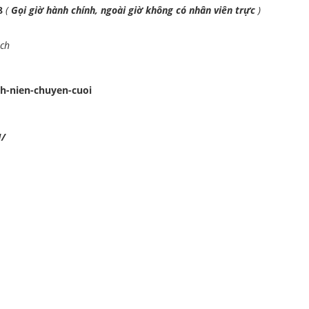
98
(
Gọi giờ hành chính, ngoài giờ không có nhân viên trực
)
ách
h-nien-chuyen-cuoi
N/