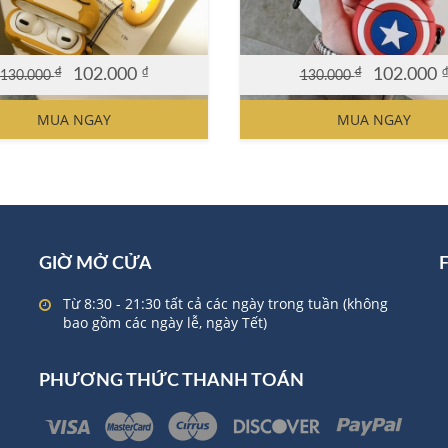
₫
102.000
₫
₫
102.000
130.000
130.000
al
nt
Original
Current
price
price
MUA NGAY
MUA NGAY
was:
is:
0 ₫.
0 ₫.
130.000 ₫.
102.000 ₫.
GIỜ MỞ CỬA
Từ 8:30 - 21:30 tất cả các ngày trong tuần (không
bao gồm các ngày lễ, ngày Tết)
PHƯƠNG THỨC THANH TOÁN