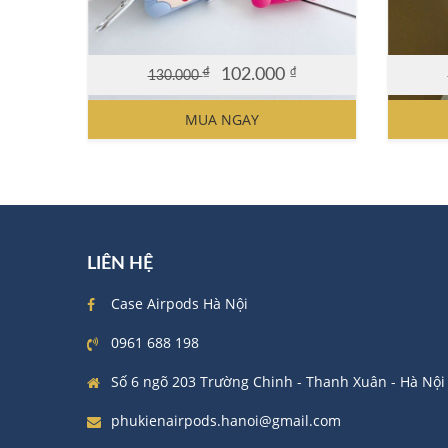
₫
102.000
₫
130.000
Original
Current
Origin
Curre
price
price
price
price
MUA NGAY
was:
is:
was:
is:
130.000 ₫.
102.000 ₫.
130.00
102.00
LIÊN HỆ
Case Airpods Hà Nội
0961 688 198
Số 6 ngõ 203 Trường Chinh - Thanh Xuân - Hà Nội
phukienairpods.hanoi@gmail.com