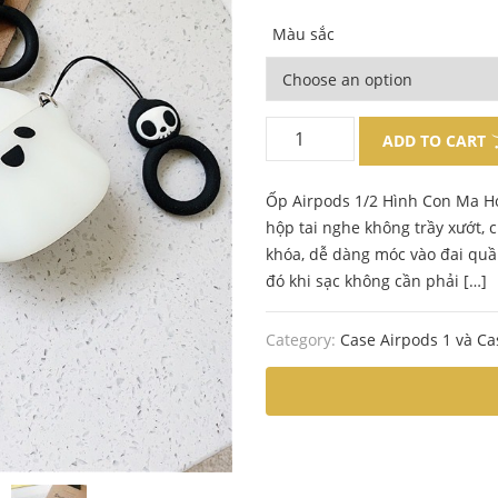
price
price
Màu sắc
was:
is:
130.000 ₫.
99.000 ₫.
ADD TO CART
Ốp Airpods 1/2 Hình Con Ma H
hộp tai nghe không trầy xướt,
khóa, dễ dàng móc vào đai quần
đó khi sạc không cần phải […]
Category:
Case Airpods 1 và Ca