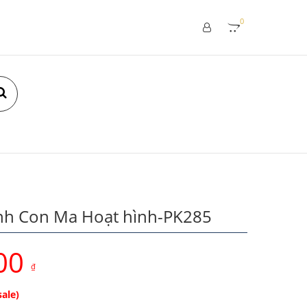
0
ình Con Ma Hoạt hình-PK285
00
₫
sale)