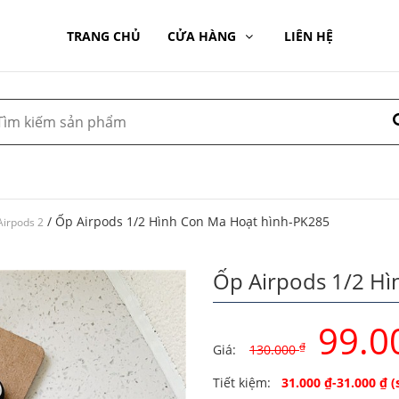
TRANG CHỦ
CỬA HÀNG
LIÊN HỆ
/ Ốp Airpods 1/2 Hình Con Ma Hoạt hình-PK285
Airpods 2
Ốp Airpods 1/2 H
99.0
₫
Giá:
130.000
Original
Current
Tiết kiệm:
31.000
₫
-
31.000
₫
(