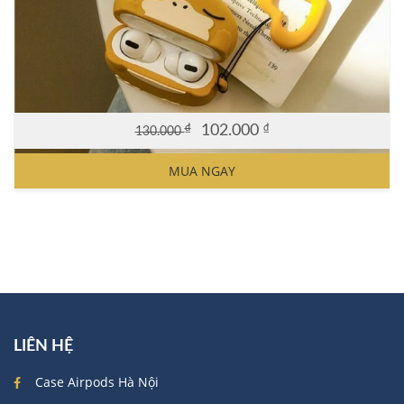
₫
102.000
₫
130.000
Original
Current
price
price
MUA NGAY
was:
is:
130.000 ₫.
102.000 ₫.
LIÊN HỆ
Case Airpods Hà Nội