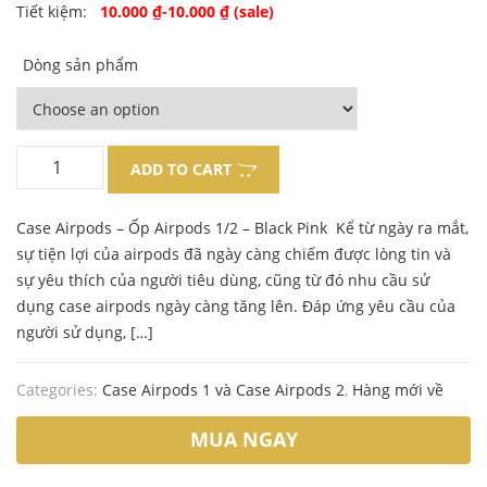
Original
Current
Tiết kiệm:
10.000
₫
-
10.000
₫
(sale)
price
price
Dòng sản phẩm
was:
is:
120.000 ₫.
110.000 ₫.
ADD TO CART
Case Airpods – Ốp Airpods 1/2 – Black Pink Kể từ ngày ra mắt,
sự tiện lợi của airpods đã ngày càng chiếm được lòng tin và
sự yêu thích của người tiêu dùng, cũng từ đó nhu cầu sử
dụng case airpods ngày càng tăng lên. Đáp ứng yêu cầu của
người sử dụng, […]
Categories:
Case Airpods 1 và Case Airpods 2
,
Hàng mới về
MUA NGAY