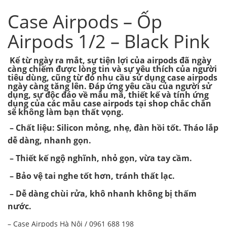
Case Airpods – Ốp
Airpods 1/2 – Black Pink
Kể từ ngày ra mắt, sự tiện lợi của airpods đã ngày
càng chiếm được lòng tin và sự yêu thích của người
tiêu dùng, cũng từ đó nhu cầu sử dụng case airpods
ngày càng tăng lên. Đáp ứng yêu cầu của người sử
dụng, sự độc đáo về mẫu mã, thiết kế và tính ứng
dụng của các mẫu case airpods tại shop chắc chắn
sẽ không làm bạn thất vọng.
– Chất liệu: Silicon mỏng, nhẹ, đàn hồi tốt. Tháo lắp
dễ dàng, nhanh gọn.
– Thiết kế ngộ nghĩnh, nhỏ gọn, vừa tay cầm.
– Bảo vệ tai nghe tốt hơn, tránh thất lạc.
– Dễ dàng chùi rửa, khô nhanh không bị thấm
nước.
– Case Airpods Hà Nội / 0961 688 198