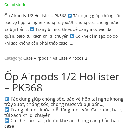
price
price
Out of stock
Ốp Airpods 1/2 Hollister – PK368
Tác dụng giúp chống sốc,
was:
is:
bảo vệ hộp tai nghe không trầy xướt, chống sốc, chống nước
130.000 ₫.
99.000 ₫.
và bụi bẩn…,
Trang bị móc khóa, dễ dàng móc vào đai
quần, balo, túi xách khi di chuyển
Có khe cắm sạc, do đó
khi sạc không cần phải tháo case […]
Category:
Case Airpods 1 và Case Airpods 2
Ốp Airpods 1/2 Hollister
– PK368
Tác dụng giúp chống sốc, bảo vệ hộp tai nghe không
trầy xướt, chống sốc, chống nước và bụi bẩn…,
Trang bị móc khóa, dễ dàng móc vào đai quần, balo,
túi xách khi di chuyển
Có khe cắm sạc, do đó khi sạc không cần phải tháo
case