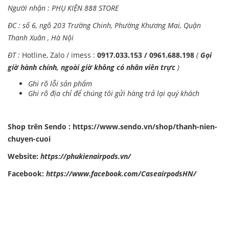
Người nhận : PHỤ KIỆN 888 STORE
ĐC : số 6, ngõ 203 Trường Chinh, Phường Khương Mai, Quận
Thanh Xuân , Hà Nội
ĐT :
Hotline, Zalo / imess :
0917.033.153 / 0961.688.198
(
Gọi
giờ hành chính, ngoài giờ không có nhân viên trực
)
Ghi rõ lỗi sản phẩm
Ghi rõ địa chỉ để chúng tôi gửi hàng trả lại quý khách
Shop trên Sendo :
https://www.sendo.vn/shop/thanh-nien-
chuyen-cuoi
Website:
https://phukienairpods.vn/
Facebook:
https://www.facebook.com/CaseairpodsHN/