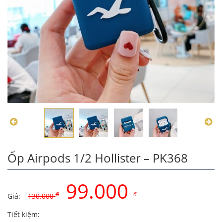
Ốp Airpods 1/2 Hollister – PK368
99.000
₫
₫
Giá:
130.000
Original
Current
Tiết kiệm: