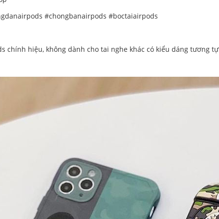
ngdanairpods #chongbanairpods #boctaiairpods
s chính hiệu, không dành cho tai nghe khác có kiểu dáng tương tự 