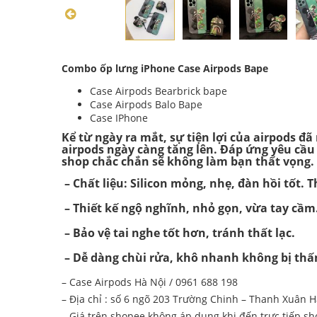
Combo ốp lưng iPhone Case Airpods Bape
Case Airpods Bearbrick bape
Case Airpods Balo Bape
Case IPhone
Kể từ ngày ra mắt, sự tiện lợi của airpods đ
airpods ngày càng tăng lên. Đáp ứng yêu cầu
shop chắc chắn sẽ không làm bạn thất vọng.
– Chất liệu: Silicon mỏng, nhẹ, đàn hồi tốt. 
– Thiết kế ngộ nghĩnh, nhỏ gọn, vừa tay cầm
– Bảo vệ tai nghe tốt hơn, tránh thất lạc.
– Dễ dàng chùi rửa, khô nhanh không bị th
– Case Airpods Hà Nội / 0961 688 198
– Địa chỉ : số 6 ngõ 203 Trường Chinh – Thanh Xuân H
– Giá trên shopee không áp dụng khi đến trực tiếp s