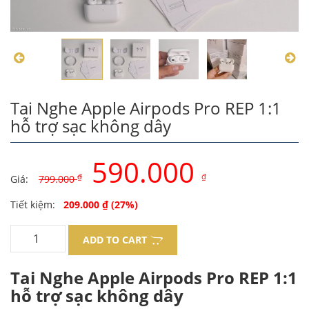
Tai Nghe Apple Airpods Pro REP 1:1
hỗ trợ sạc không dây
590.000
₫
₫
Giá:
799.000
Original
Current
Tiết kiệm:
209.000
₫
(27%)
price
price
ADD TO CART
was:
is:
Tai Nghe Apple Airpods Pro REP 1:1
799.000 ₫.
590.000 ₫.
hỗ trợ sạc không dây