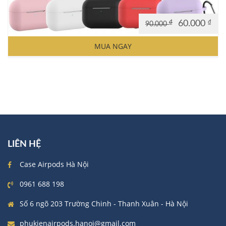
₫
60.000
₫
90.000
Original
Current
price
price
MUA NGAY
was:
is:
90.000 ₫.
60.000 ₫.
LIÊN HỆ
Case Airpods Hà Nội
0961 688 198
Số 6 ngõ 203 Trường Chinh - Thanh Xuân - Hà Nội
phukienairpods.hanoi@gmail.com